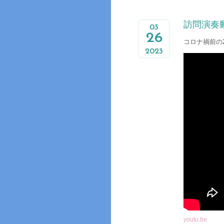
訪問演奏動
03
26
コロナ禍前の
2023
youtu.be