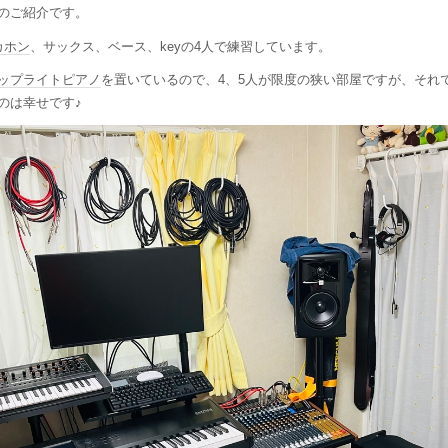
のご紹介です。
カホン
、サックス、ベース、keyの4人で練習しています。
ップライトピアノ
を置いているので、4、5人が限度の狭い部屋ですが、それ
のは幸せです♪