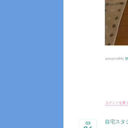
amairoMc
2
コメントを書
自宅スタ
03