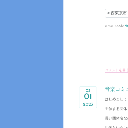
#
西東京市
amairoMc
2
コメントを書
音楽コミュニ
03
01
はじめまして 
2023
主催する団体
長い団体名な
団体というレ