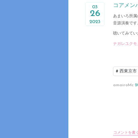
コアメンバ
03
26
あまいろ所属
2023
音源演奏です
聴いてみてい
ナガレユクモノ 
#
西東京市
amairoMc
2
コメントを書