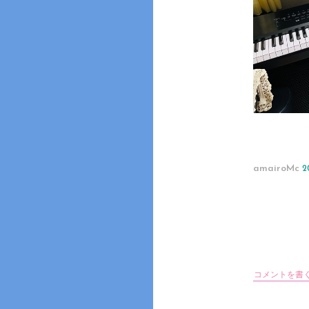
amairoMc
2
コメントを書