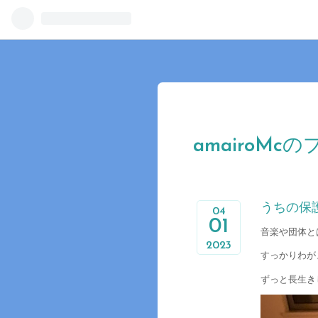
amairoMc
うちの保
04
01
音楽や団体と
2023
すっかりわが
ずっと長生き