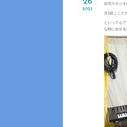
26
自宅スタジオ
2023
月1回ここで
といっても
ア
な時に出せる